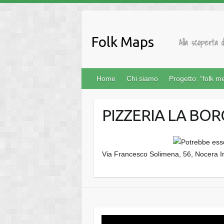
Salta
al
contenuto
Folk Maps
Alla scoperta d
Home
Chi siamo
Progetto: “folk m
PIZZERIA LA BORG
Via Francesco Solimena, 56, Nocera 