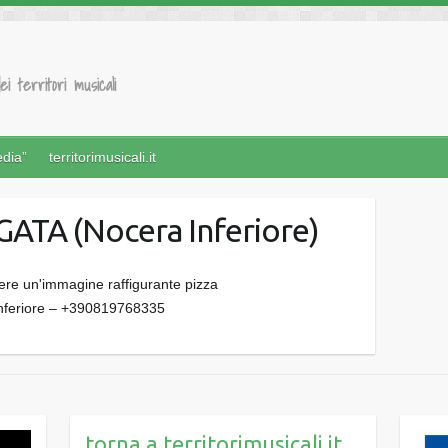
ei territori musicali
edia”
territorimusicali.it
ATA (Nocera Inferiore)
Inferiore – +390819768335
torna a territorimusicali.it