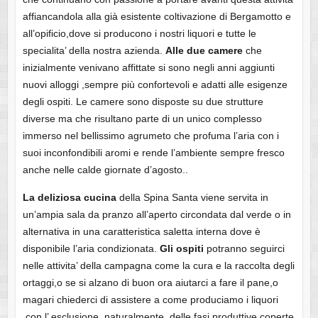
affiancandola alla già esistente coltivazione di Bergamotto e
all’opificio,dove si producono i nostri liquori e tutte le
specialita’ della nostra azienda.
Alle due camere
che
inizialmente venivano affittate si sono negli anni aggiunti
nuovi alloggi ,sempre più confortevoli e adatti alle esigenze
degli ospiti. Le camere sono disposte su due strutture
diverse ma che risultano parte di un unico complesso
immerso nel bellissimo agrumeto che profuma l’aria con i
suoi inconfondibili aromi e rende l’ambiente sempre fresco
anche nelle calde giornate d’agosto..
La deliziosa cucina
della Spina Santa viene servita in
un’ampia sala da pranzo all’aperto circondata dal verde o in
alternativa in una caratteristica saletta interna dove è
disponibile l’aria condizionata.
Gli ospiti
potranno seguirci
nelle attivita’ della campagna come la cura e la raccolta degli
ortaggi,o se si alzano di buon ora aiutarci a fare il pane,o
magari chiederci di assistere a come produciamo i liquori
,con l’ esclusione, naturalmente, delle fasi produttive coperte