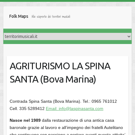
Salta
al
Folk Maps
Alla scoperta dei territori musicali
contenuto
AGRITURISMO LA SPINA
SANTA (Bova Marina)
Contrada Spina Santa (Bova Marina). Tel.: 0965 761012
Cell. 335 5289412
Email: info@laspinasanta.com
Nasce nel 1989
dalla restaurazione di una antica casa
baronale grazie al lavoro e all’impegno dei fratelli Autelitano
che continuano con passione a portare avanti questa attivita’