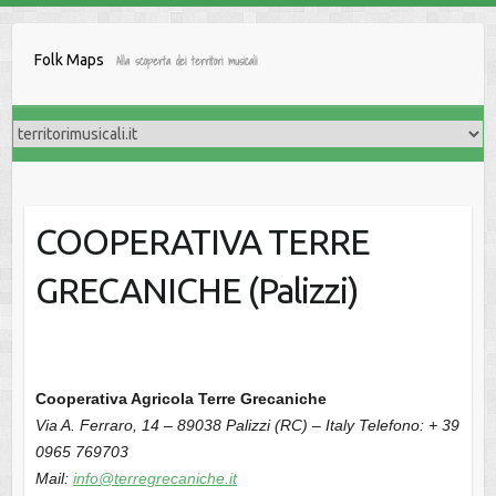
Salta
al
Folk Maps
Alla scoperta dei territori musicali
contenuto
COOPERATIVA TERRE
GRECANICHE (Palizzi)
Cooperativa Agricola Terre Grecaniche
Via A. Ferraro, 14 – 89038 Palizzi (RC) – Italy
Telefono: + 39
0965 769703
Mail:
info@terregrecaniche.it