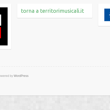
torna a territorimusicali.it
wered by
WordPress