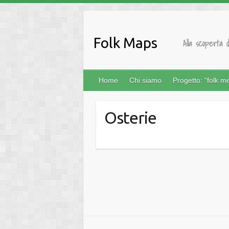
Salta
al
contenuto
Folk Maps
Alla scoperta d
Home
Chi siamo
Progetto: “folk m
Osterie