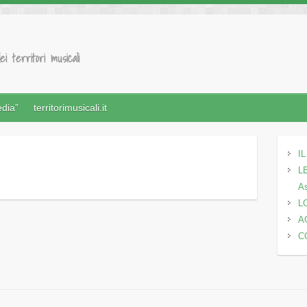
ei territori musicali
edia”
territorimusicali.it
I
LE
A
L
A
C