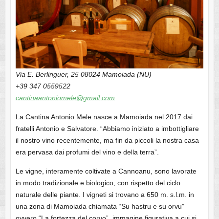
Via E. Berlinguer, 25 08024 Mamoiada (NU)
+39 347 0559522
cantinaantoniomele@gmail.com
La Cantina Antonio Mele nasce a Mamoiada nel 2017 dai
fratelli Antonio e Salvatore. “Abbiamo iniziato a imbottigliare
il nostro vino recentemente, ma fin da piccoli la nostra casa
era pervasa dai profumi del vino e della terra”.
Le vigne, interamente coltivate a Cannoanu, sono lavorate
in modo tradizionale e biologico, con rispetto del ciclo
naturale delle piante. I vigneti si trovano a 650 m. s.l.m. in
una zona di Mamoiada chiamata “Su hastru e su orvu”
ovvero “La fortezza del corvo”, immagine figurativa a cui si