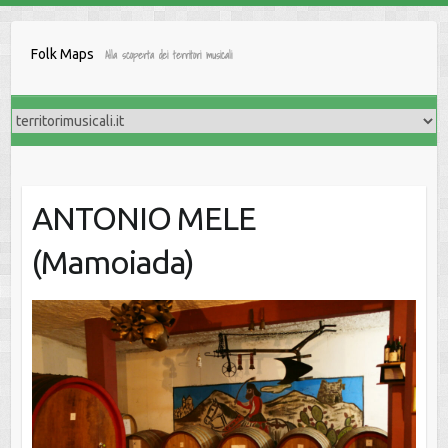
Salta
al
Folk Maps
Alla scoperta dei territori musicali
contenuto
ANTONIO MELE
(Mamoiada)