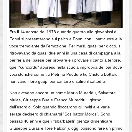
Era il 14 agosto del 1978 quando quattro allo giovanissi di
Fonni si presentarono sul palco a Fonni con il batticuore e la
voce tremolante dall’emozione. Per mesi, quasi per gioco, si
ritrovavano da quasi due anni in una casa di campagna alla
periferia del paese per provare e riprovare il canto a tenore,
quel “cuncordu” appreso nella scuola impropria dei bar dove
voci storiche come tiu Pietrinu Puddu e tiu Cristolu Bottaru,
riunivano i loro guppi per cantare e salire il cattedra.
Non avevano ancora un nome Mario Mureddu, Salvatore
Mulas, Giuseppe Bua e Franco Mureddu il giorno
dell’esordio. Solo quando fioccarono gli inviti alle varie
serate decisero di chiamarsi “Sos battor Moros”. Sono
passati 40 anni e quelli “sbarbatelli” (senza dimenticare
Giuseppe Duras e Tore Falconi), oggi possono fare un primo