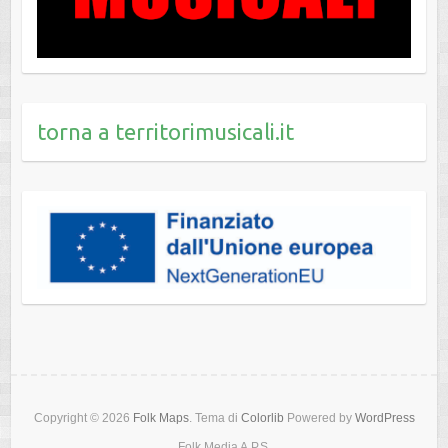
torna a territorimusicali.it
Copyright © 2026
Folk Maps
. Tema di
Colorlib
Powered by
WordPress
Folk Media A.P.S.