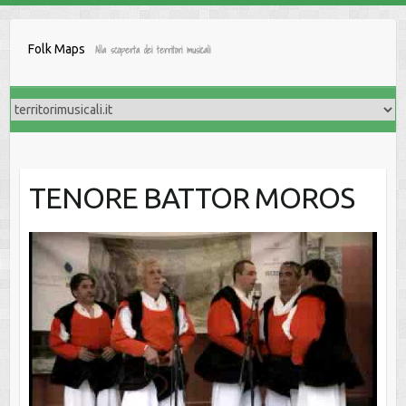
Salta
al
Folk Maps
Alla scoperta dei territori musicali
contenuto
TENORE BATTOR MOROS