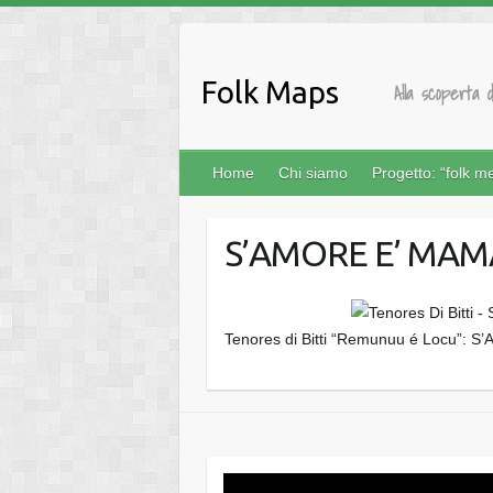
Salta
al
contenuto
Folk Maps
Alla scoperta d
Home
Chi siamo
Progetto: “folk m
S’AMORE E’ MAM
Tenores di Bitti “Remunuu é Locu”: S