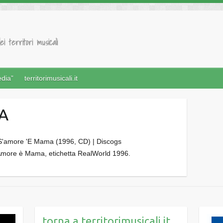
ei territori musicali
edia”
territorimusicali.it
A
’Amore è Mama, etichetta RealWorld 1996.
torna a territorimusicali.it