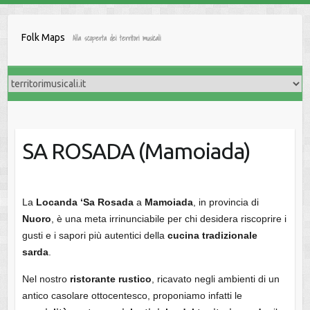
Salta
al
Folk Maps
Alla scoperta dei territori musicali
contenuto
SA ROSADA (Mamoiada)
La
Locanda ‘Sa Rosada
a
Mamoiada
, in provincia di
Nuoro
, è una meta irrinunciabile per chi desidera riscoprire i
gusti e i sapori più autentici della
cucina tradizionale
sarda
.
Nel nostro
ristorante rustico
, ricavato negli ambienti di un
antico casolare ottocentesco, proponiamo infatti le