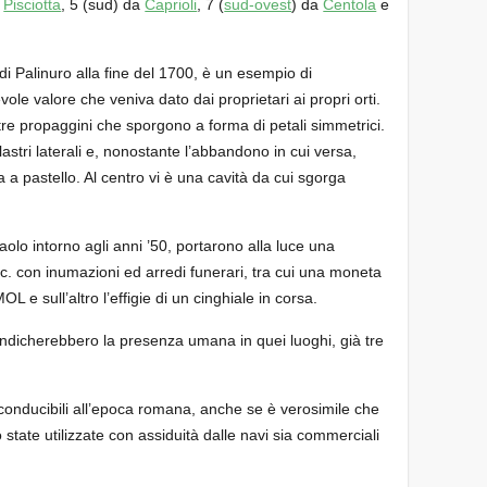
a
Pisciotta
, 5 (sud) da
Caprioli
, 7 (
sud-ovest
) da
Centola
e
o di Palinuro alla fine del 1700, è un esempio di
vole valore che veniva dato dai proprietari ai propri orti.
re propaggini che sporgono a forma di petali simmetrici.
pilastri laterali e, nonostante l’abbandono in cui versa,
a a pastello. Al centro vi è una cavità da cui sgorga
Paolo intorno agli anni ’50, portarono alla luce una
a.c. con inumazioni ed arredi funerari, tra cui una moneta
L e sull’altro l’effigie di un cinghiale in corsa.
indicherebbero la presenza umana in quei luoghi, già tre
conducibili all’epoca romana, anche se è verosimile che
 state utilizzate con assiduità dalle navi sia commerciali