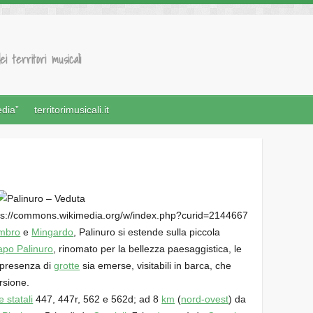
ei territori musicali
edia”
territorimusicali.it
ttps://commons.wikimedia.org/w/index.php?curid=2144667
mbro
e
Mingardo
, Palinuro si estende sulla piccola
apo Palinuro
, rinomato per la bellezza paesaggistica, le
 presenza di
grotte
sia emerse, visitabili in barca, che
rsione.
e statali
447, 447r, 562 e 562d; ad 8
km
(
nord-ovest
) da