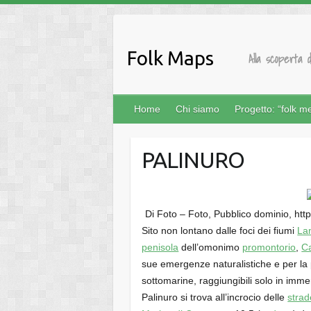
Salta
al
contenuto
Folk Maps
Alla scoperta d
Home
Chi siamo
Progetto: “folk m
PALINURO
Di Foto – Foto, Pubblico dominio, h
Sito non lontano dalle foci dei fiumi
La
penisola
dell’omonimo
promontorio
,
C
sue emergenze naturalistiche e per la
sottomarine, raggiungibili solo in imme
Palinuro si trova all’incrocio delle
strad