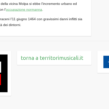
o della vicina Molpa si ebbe l’incremento urbano ed
n l’
occupazione normanna
.
aceni l’11 giugno 1464 con gravissimi danni inflitti sia
tà dei dintorni.
torna a territorimusicali.it