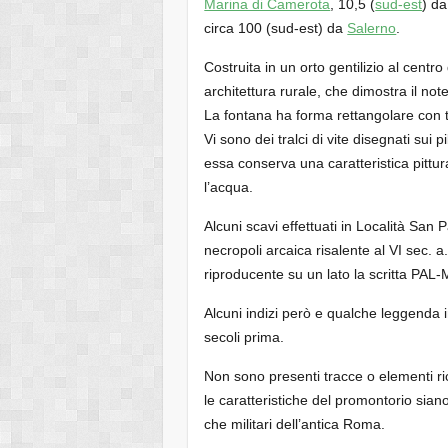
Marina di Camerota
, 10,5 (
sud-est
) d
circa 100 (sud-est) da
Salerno
.
Costruita in un orto gentilizio al centr
architettura rurale, che dimostra il note
La fontana ha forma rettangolare con t
Vi sono dei tralci di vite disegnati sui 
essa conserva una caratteristica pittur
l’acqua.
Alcuni scavi effettuati in Località San 
necropoli arcaica risalente al VI sec. 
riproducente su un lato la scritta PAL-MO
Alcuni indizi però e qualche leggenda 
secoli prima.
Non sono presenti tracce o elementi ri
le caratteristiche del promontorio siano
che militari dell’antica Roma.