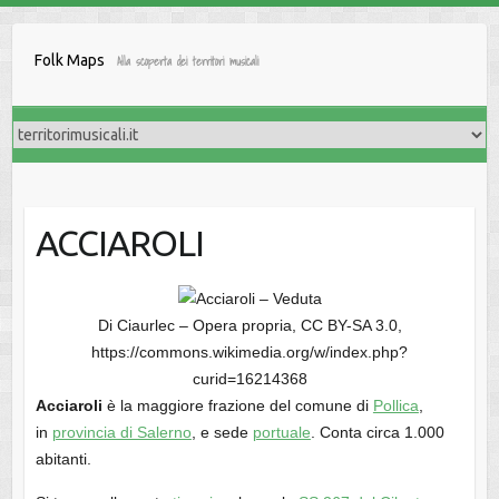
Salta
al
Folk Maps
Alla scoperta dei territori musicali
contenuto
ACCIAROLI
Di Ciaurlec – Opera propria, CC BY-SA 3.0,
https://commons.wikimedia.org/w/index.php?
curid=16214368
Acciaroli
è la maggiore frazione del comune di
Pollica
,
in
provincia di Salerno
, e sede
portuale
. Conta circa 1.000
abitanti.