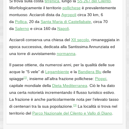
Si trova sulla costa
tirrenica
, lungo la
SS 267 del Cilento
.
Morfologicamente il territorio
pollichese
è prevalentemente
montuoso. Acciaroli dista da
Agropoli
circa 30 km, 6
da
Pollica
, 20 da
Santa Maria di Castellabate
, circa 70
da
Salerno
e circa 160 da
Napoli
.
Acciaroli conserva una chiesa del
XII secolo
, rimaneggiata in
epoca successiva, dedicata alla Santissima Annunziata ed
una torre di avvistamento
normanna
.
Il paese ottiene, da numerosi anni, per la qualità delle sue
acque le “5 vele” di
Legambiente
e la
Bandiera Blu
delle
[2]
spiagge
, insieme all’altra frazione pollichese:
Pioppi
,
capitale mondiale della
Dieta Mediterranea
. Ciò le ha dato
una certa notorietà incrementando il flusso turistico estivo.
La frazione è anche particolarmente nota per l’elevato tasso
[3]
di centenari tra la sua popolazione.
La località si trova nel
territorio del
Parco Nazionale del Cilento e Vallo di Diano
.