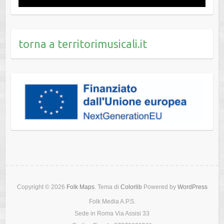
torna a territorimusicali.it
Copyright © 2026
Folk Maps
. Tema di
Colorlib
Powered by
WordPress
Folk Media A.P.S.
Sede in Roma Via Assisi 33