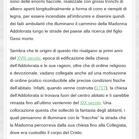
sono delle enormi fiaccole, realizzate con grossi tronchi di
albero aperti longitudinalmente a forma di cono e riempiti di
legna, per essere incendiate all’imbrunire e divenire quindi
dei falò ambulanti che illuminano il cammino della Madonna
Addolorata lungo le strade del paese alla ricerca del figlio
Gesù morto.
Sembra che le origini di questo rito risalgano ai primi anni
del
XVIII secolo
, epoca di edificazione della chiesa
dell’Addolorata e le sue ragioni, oltre che di ordine religioso
e devozionale, vadano collegate anche ad una motivazione
di ordine pratico riconducibile alle precise condizioni fisiche
dell’abitato. Infatti, quando venne costruita (
1717
), la chiesa
dell’Addolorata si trovava fuori del centro abitato e lì sarebbe
rimasta fino all’ultimo ventennio del
XIX secolo
. Una
collocazione questa che sollecitò la fantasia degli abitanti, i
quali pensarono di illuminare con le “fracchie” la strada che
la Madonna percorreva dalla sua chiesa fino alla Collegiata,
dove era custodito il corpo del Cristo.