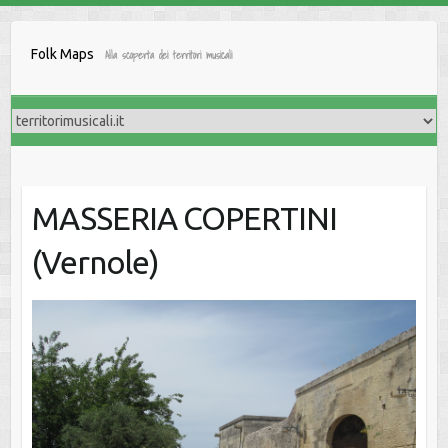
Salta
al
Folk Maps
Alla scoperta dei territori musicali
contenuto
MASSERIA COPERTINI
(Vernole)