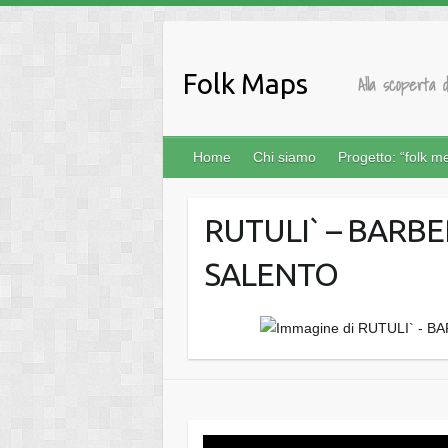
Salta
al
contenuto
Folk Maps
Alla scoperta d
Home
Chi siamo
Progetto: “folk m
RUTULI` – BARBE
SALENTO