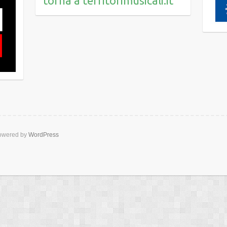
torna a territorimusicali.it
wered by
WordPress