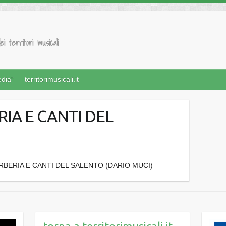
ei territori musicali
edia”
territorimusicali.it
RIA E CANTI DEL