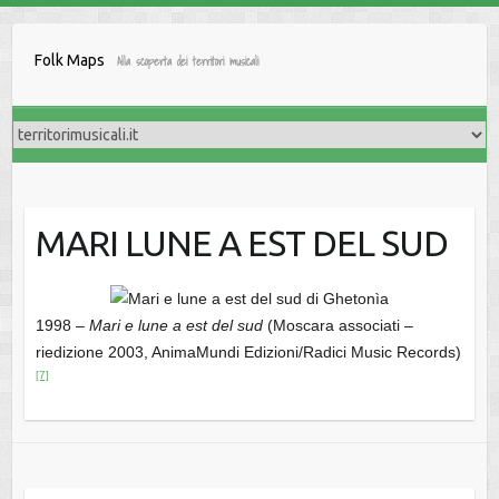
Salta
al
Folk Maps
Alla scoperta dei territori musicali
contenuto
MARI LUNE A EST DEL SUD
1998 –
Mari e lune a est del sud
(Moscara associati –
riedizione 2003, AnimaMundi Edizioni/Radici Music Records)
[7]