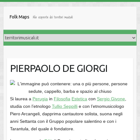
Salta
al
Folk Maps
Alla scoperta dei territori musicali
contenuto
PIERPAOLO DE GIORGI
Si laurea a
Perugia
in
Filosofia
Estetica
con
Sergio Givone
,
studia con l’etnologo
Tullio Seppilli
e con l’etnomusicologo
Piero Arcangeli, dapprima cantautore solista, suona negli
anni Settanta con il Gruppo popolare salentino e con i
Tarantula, del quale è fondatore.