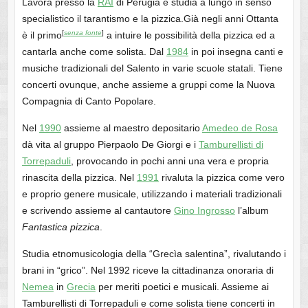
Lavora presso la
RAI
di Perugia e studia a lungo in senso
specialistico il tarantismo e la pizzica.Già negli anni Ottanta
[
senza fonte
]
è il primo
a intuire le possibilità della pizzica ed a
cantarla anche come solista. Dal
1984
in poi insegna canti e
musiche tradizionali del Salento in varie scuole statali. Tiene
concerti ovunque, anche assieme a gruppi come la Nuova
Compagnia di Canto Popolare.
Nel
1990
assieme al maestro depositario
Amedeo de Rosa
dà vita al gruppo Pierpaolo De Giorgi e i
Tamburellisti di
Torrepaduli
, provocando in pochi anni una vera e propria
rinascita della pizzica. Nel
1991
rivaluta la pizzica come vero
e proprio genere musicale, utilizzando i materiali tradizionali
e scrivendo assieme al cantautore
Gino Ingrosso
l’album
Fantastica pizzica
.
Studia etnomusicologia della “Grecìa salentina”, rivalutando i
brani in “grico”. Nel 1992 riceve la cittadinanza onoraria di
Nemea
in
Grecia
per meriti poetici e musicali. Assieme ai
Tamburellisti di Torrepaduli e come solista tiene concerti in