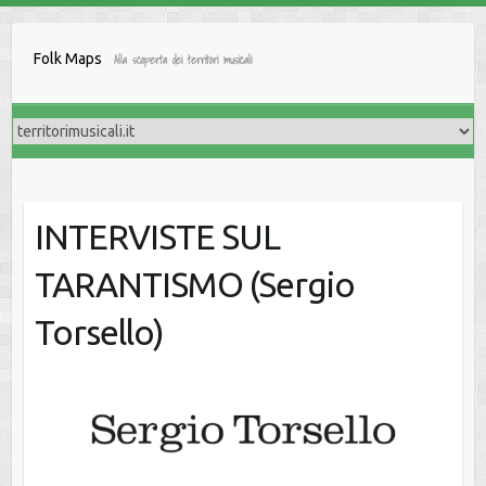
Salta
al
Folk Maps
Alla scoperta dei territori musicali
contenuto
INTERVISTE SUL
TARANTISMO (Sergio
Torsello)