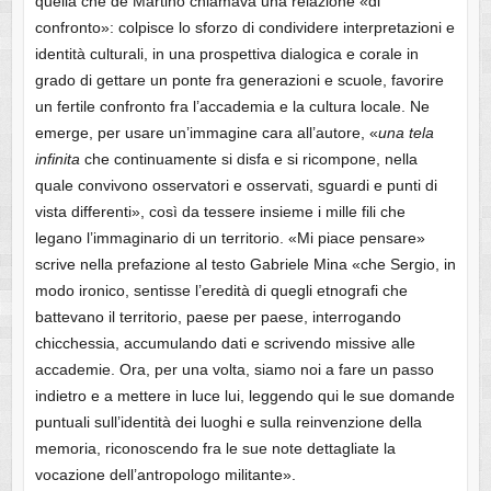
quella che de Martino chiamava una relazione «di
confronto»: colpisce lo sforzo di condividere interpretazioni e
identità culturali, in una prospettiva dialogica e corale in
grado di gettare un ponte fra generazioni e scuole, favorire
un fertile confronto fra l’accademia e la cultura locale. Ne
emerge, per usare un’immagine cara all’autore, «
una tela
infinita
che continuamente si disfa e si ricompone, nella
quale convivono osservatori e osservati, sguardi e punti di
vista differenti», così da tessere insieme i mille fili che
legano l’immaginario di un territorio. «Mi piace pensare»
scrive nella prefazione al testo Gabriele Mina «che Sergio, in
modo ironico, sentisse l’eredità di quegli etnografi che
battevano il territorio, paese per paese, interrogando
chicchessia, accumulando dati e scrivendo missive alle
accademie. Ora, per una volta, siamo noi a fare un passo
indietro e a mettere in luce lui, leggendo qui le sue domande
puntuali sull’identità dei luoghi e sulla reinvenzione della
memoria, riconoscendo fra le sue note dettagliate la
vocazione dell’antropologo militante».