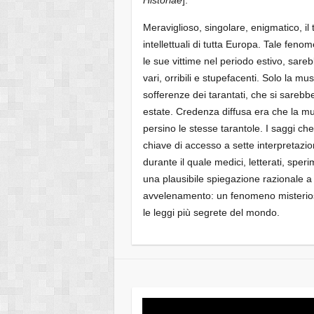
Meraviglioso, singolare, enigmatico, il 
intellettuali di tutta Europa. Tale fen
le sue vittime nel periodo estivo, sareb
vari, orribili e stupefacenti. Solo la m
sofferenze dei tarantati, che si sareb
estate. Credenza diffusa era che la mus
persino le stesse tarantole. I saggi ch
chiave di accesso a sette interpretazi
durante il quale medici, letterati, sper
una plausibile spiegazione razionale a
avvelenamento: un fenomeno misterioso 
le leggi più segrete del mondo.