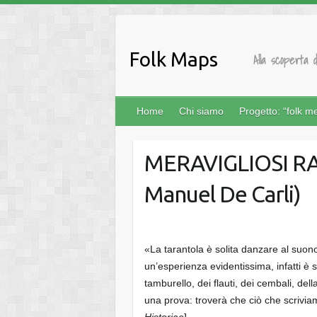
Salta
al
contenuto
Folk Maps
Alla scoperta d
Home
Chi siamo
Progetto: “folk m
MERAVIGLIOSI RA
Manuel De Carli)
«La tarantola è solita danzare al suon
un’esperienza evidentissima, infatti è s
tamburello, dei flauti, dei cembali, del
una prova: troverà che ciò che scrivi
Historiae
].