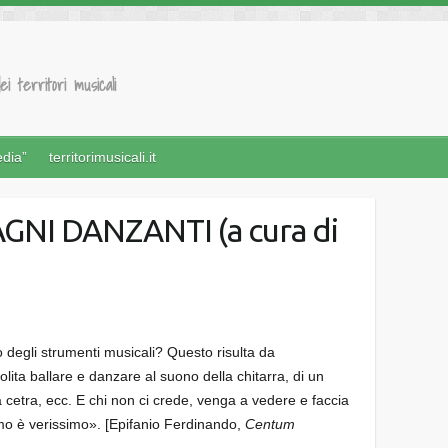
ei territori musicali
edia”
territorimusicali.it
GNI DANZANTI (a cura di
o degli strumenti musicali? Questo risulta da
olita ballare e danzare al suono della chitarra, di un
la cetra, ecc. E chi non ci crede, venga a vedere e faccia
amo è verissimo». [Epifanio Ferdinando,
Centum