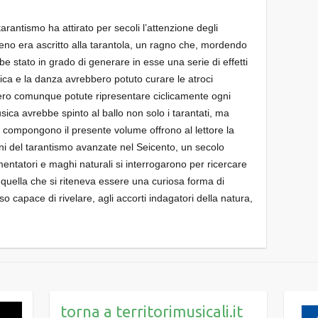
tarantismo ha attirato per secoli l’attenzione degli
omeno era ascritto alla tarantola, un ragno che, mordendo
be stato in grado di generare in esse una serie di effetti
usica e la danza avrebbero potuto curare le atroci
bero comunque potute ripresentare ciclicamente ogni
ica avrebbe spinto al ballo non solo i tarantati, ma
e compongono il presente volume offrono al lettore la
oni del tarantismo avanzate nel Seicento, un secolo
imentatori e maghi naturali si interrogarono per ricercare
 quella che si riteneva essere una curiosa forma di
capace di rivelare, agli accorti indagatori della natura,
torna a territorimusicali.it