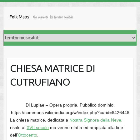
Salta
al
Folk Maps
Alla scoperta dei territori musicali
contenuto
CHIESA MATRICE DI
CUTRUFIANO
Di Lupiae – Opera propria, Pubblico dominio,
https://commons.wikimedia.org/w/index.php?curid=8426448
La chiesa matrice, dedicata a
Nostra Signora della Neve
,
risale al
XVII secolo
ma venne rifatta ed ampliata alla fine
dell’
Ottocento
.