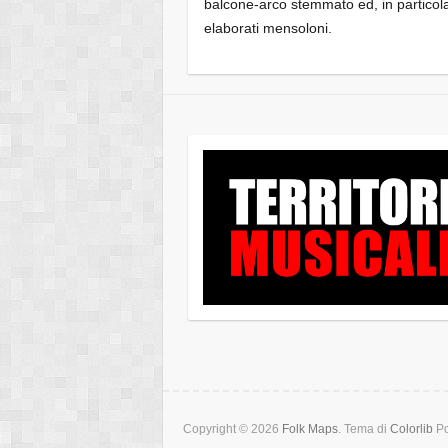
balcone-arco stemmato ed, in particolar
elaborati mensoloni.
Copyright © 2026
Folk Maps
. Tema di
Colorlib
Po