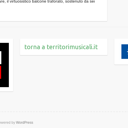
e, il virtuosistico balcone traforato, sostenuto da sei
torna a territorimusicali.it
wered by
WordPress