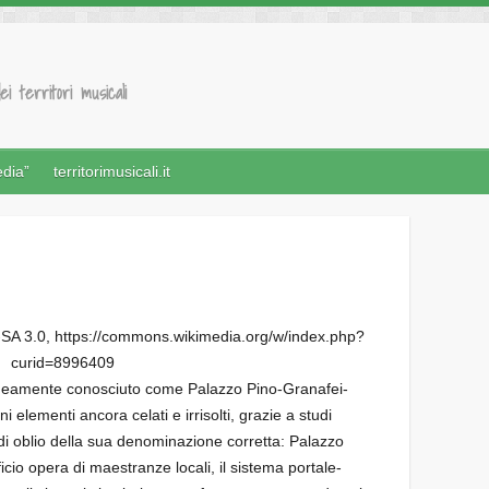
ei territori musicali
edia”
territorimusicali.it
-SA 3.0, https://commons.wikimedia.org/w/index.php?
curid=8996409
oneamente conosciuto come Palazzo Pino-Granafei-
 elementi ancora celati e irrisolti, grazie a studi
 di oblio della sua denominazione corretta: Palazzo
icio opera di maestranze locali, il sistema portale-