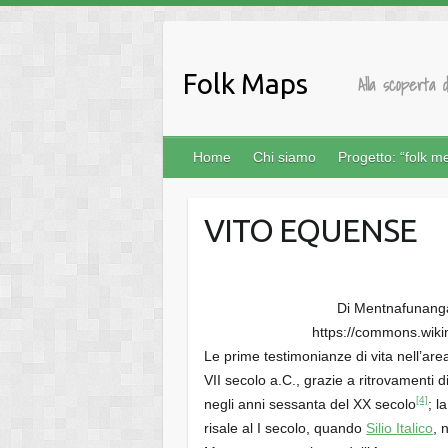
Salta
al
contenuto
Folk Maps
Alla scoperta d
Home
Chi siamo
Progetto: “folk m
VITO EQUENSE
Di Mentnafunanga
https://commons.wik
Le prime testimonianze di vita nell’ar
VII secolo a.C., grazie a ritrovamenti d
[4]
negli anni sessanta del XX secolo
; l
risale al I secolo, quando
Silio Italico
, 