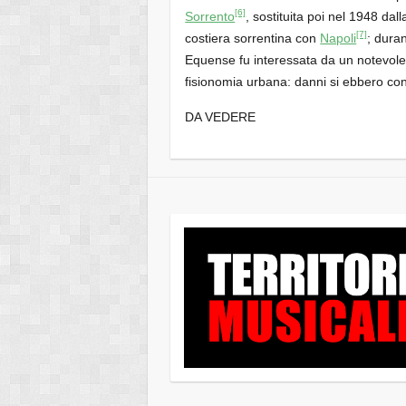
[6]
Sorrento
, sostituita poi nel 1948 dal
[7]
costiera sorrentina con
Napoli
; dura
Equense fu interessata da un notevole
fisionomia urbana: danni si ebbero con
DA VEDERE