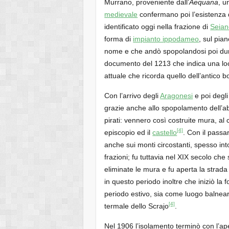
Murrano, proveniente dall’
Aequana
, u
medievale
confermano poi l’esistenza d
identificato oggi nella frazione di
Seian
forma di
impianto ippodameo
, sul pian
nome e che andò spopolandosi poi dura
documento del 1213 che indica una lo
attuale che ricorda quello dell’antico b
Con l’arrivo degli
Aragonesi
e poi degl
grazie anche allo spopolamento dell’ab
pirati: vennero così costruite mura, al c
[4]
episcopio ed il
castello
. Con il passa
anche sui monti circostanti, spesso into
frazioni; fu tuttavia nel XIX secolo che 
eliminate le mura e fu aperta la strad
in questo periodo inoltre che iniziò la 
periodo estivo, sia come luogo balnea
[4]
termale dello Scrajo
.
Nel 1906 l’isolamento terminò con l’ap