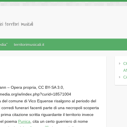
ei territori musicali
edia”
territorimusicali.it
C
A
C
nn – Opera propria, CC BY-SA 3.0,
imedia.org/w/index.php?curid=18571004
ea del comune di Vico Equense risalgono al periodo del
i corredi funerari facenti parte di una necropoli scoperta
a prima citazione scritta riguardante il territorio invece
nel poema
Punica
, cita un certo guerriero di nome
[4]