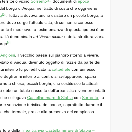
n territorio vicino
Sorrento
: documenti di
epoca
el borgo di Aequa, nel tratto di costa che oggi viene
[5]
o
. Tuttavia doveva anche esistere un piccolo borgo, a
oro dove sorge l’attuale città, di cui non si conosce il
nte il medioevo: a testimonianza di questa ipotesi è un
calità denominata
ad Vicum dicitur
e della struttura viaria
[4]
orgo
.
i
Angioini
, il vecchio paese sul pianoro ritornò a vivere,
itato di Aequa, divenuto oggetto di razzie da parte dei
ui interno fu poi edificata la
cattedrale
con annesso
re degli anni intorno al centro si svilupparono, sparsi
rno a chiese, piccoli borghi, che costituisco le attuali
si ebbe un totale riassetto dell’urbanistica: vennero infatti
a che collegava
Castellammare di Stabia
con
Sorrento
; fu
forte vocazione turistica del paese, soprattutto durante il
re che termale, grazie alla presenza del complesso
ertura della
linea tranvia Castellammare di Stabia –