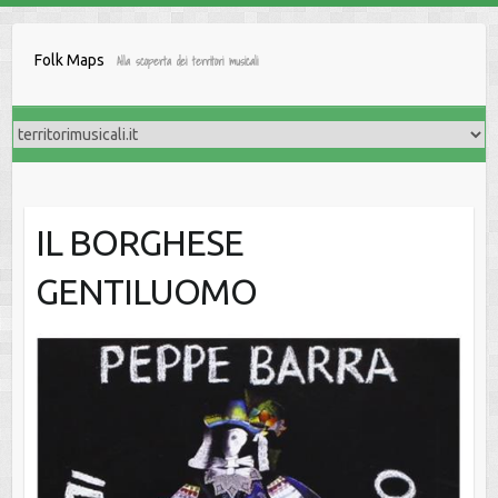
Salta
al
Folk Maps
Alla scoperta dei territori musicali
contenuto
IL BORGHESE
GENTILUOMO