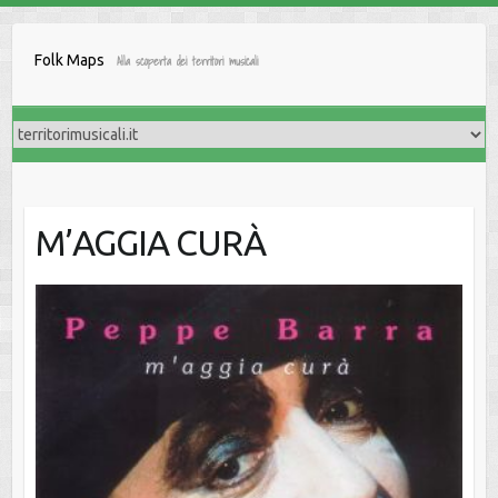
Salta
al
Folk Maps
Alla scoperta dei territori musicali
contenuto
M’AGGIA CURÀ