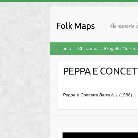
Salta
al
contenuto
Folk Maps
Alla scoperta d
Home
Chi siamo
Progetto: “folk m
PEPPA E CONCET
Peppe e Concetta Barra N.1
(1988)