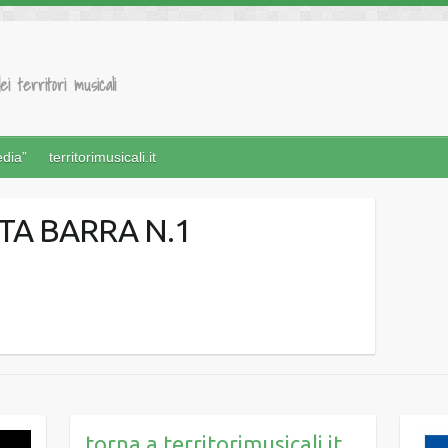
ei territori musicali
edia”
territorimusicali.it
TA BARRA N.1
torna a territorimusicali.it