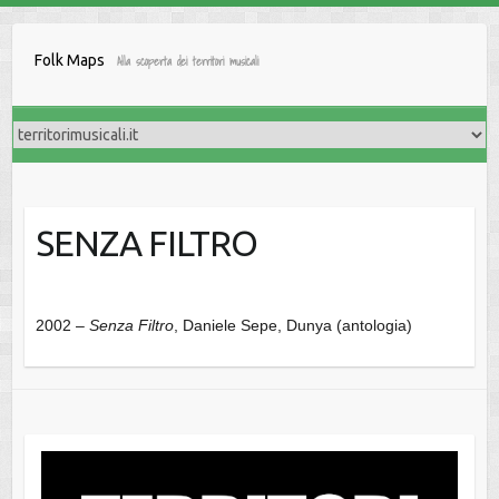
Salta
al
Folk Maps
Alla scoperta dei territori musicali
contenuto
SENZA FILTRO
2002 –
Senza Filtro
, Daniele Sepe, Dunya (antologia)