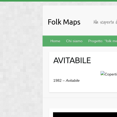
Salta
al
contenuto
Folk Maps
Alla scoperta d
Home
Chi siamo
Progetto: “folk m
AVITABILE
1982 –
Avitabile