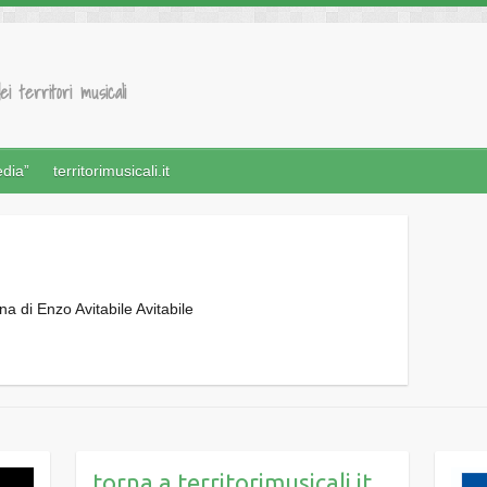
ei territori musicali
edia”
territorimusicali.it
torna a territorimusicali.it