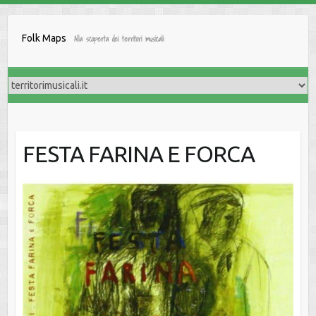
Salta
al
Folk Maps
Alla scoperta dei territori musicali
contenuto
FESTA FARINA E FORCA