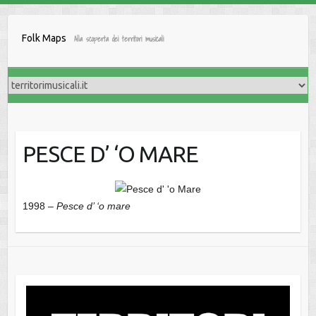
Salta
al
Folk Maps
Alla scoperta dei territori musicali
contenuto
PESCE D’ ‘O MARE
1998 –
Pesce d’ ‘o mare