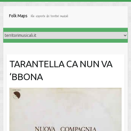
Salta
al
Folk Maps
Alla scoperta dei territori musicali
contenuto
TARANTELLA CA NUN VA
‘BBONA