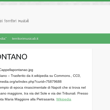
ei territori musicali
edia”
territorimusicali.it
PONTANO
aliano – Trasferito da it.wikipedia su Commons., CC0,
imedia.org/w/index.php?curid=75879688
empio di epoca rinascimentale di Napoli che si trova nel
mano maggiore, tra via del Sole e via dei Tribunali. Presso
 Santa Maria Maggiore alla Pietrasanta.
Wikipedia