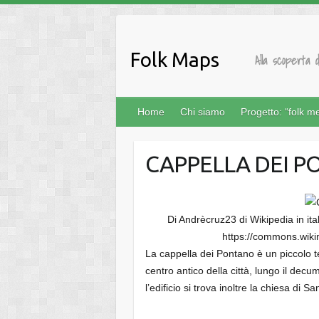
Salta
al
contenuto
Folk Maps
Alla scoperta d
Home
Chi siamo
Progetto: “folk m
CAPPELLA DEI 
Di Andrècruz23 di Wikipedia in it
https://commons.wik
La cappella dei Pontano è un piccolo t
centro antico della città, lungo il decu
l’edificio si trova inoltre la chiesa di