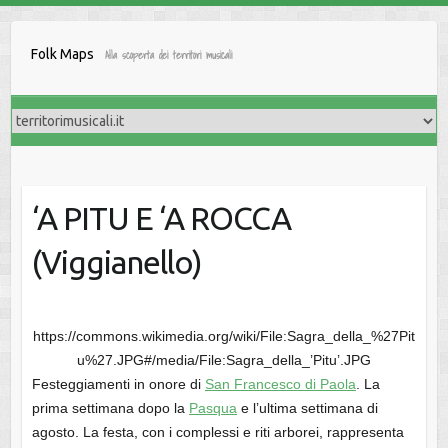
Salta
al
Folk Maps
Alla scoperta dei territori musicali
contenuto
‘A PITU E ‘A ROCCA
(Viggianello)
https://commons.wikimedia.org/wiki/File:Sagra_della_%27Pit
u%27.JPG#/media/File:Sagra_della_’Pitu’.JPG
Festeggiamenti in onore di
San Francesco di Paola
. La
prima settimana dopo la
Pasqua
e l’ultima settimana di
agosto. La festa, con i complessi e riti arborei, rappresenta