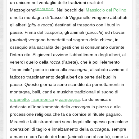
un unicum nel ventaglio delle tradizioni orali del
[
senza fonte
]
Mezzogiorno
. Nei boschi del
Massiccio del Pollino
e nella montagna di ‘basso’ di Viggianello vengono abbattuti
gli alberi (
pitu
e
rocca
) destinati al trasporto con i buoi in
paese. Prima del trasporto, gli animali (
paricchi
) ed i bovari
(
gualani
) vengono benedetti sul sagrato della chiesa, in
ossequio alla sacralità dei gesti che si consumano durante
l’intero rito. Al giovedì avviene l’abbattimento degli alberi, al
venerdì quello della
rocca
(l’abete), che è poi l’elemento
“femminile” posto in cima alla
cuccagna
, al sabato avviene il
faticoso trascinamento degli alberi da parte dei buoi in
paese. Queste giornate sono scandite da pernottamenti in
montagna, balli, canti e musiche tradizionali al suono di
organetto
,
fisarmonica
e
zampogna
. La domenica è
dedicata all’innalzamento della
cuccagna
in piazza e alla
processione religiosa che fa da cornice al rituale pagano.
Miracoli e fatti straordinari sono legati alle spesso pericolose
operazioni di taglio e innalzamento della
cuccagna
, sempre
a mano e con l’aiuto dei buoi (animali cari al santo), come la