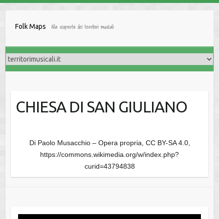
Salta
al
Folk Maps
Alla scoperta dei territori musicali
contenuto
CHIESA DI SAN GIULIANO
Di Paolo Musacchio – Opera propria, CC BY-SA 4.0,
https://commons.wikimedia.org/w/index.php?
curid=43794838