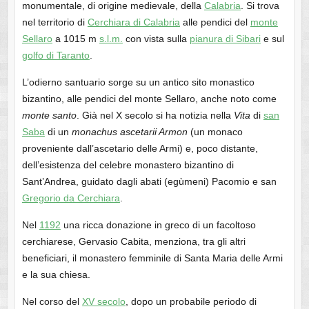
monumentale, di origine medievale, della
Calabria
. Si trova
nel territorio di
Cerchiara di Calabria
alle pendici del
monte
Sellaro
a 1015 m
s.l.m.
con vista sulla
pianura di Sibari
e sul
golfo di Taranto
.
L’odierno santuario sorge su un antico sito monastico
bizantino, alle pendici del monte Sellaro, anche noto come
monte santo
. Già nel X secolo si ha notizia nella
Vita
di
san
Saba
di un
monachus ascetarii Armon
(un monaco
proveniente dall’ascetario delle Armi) e, poco distante,
dell’esistenza del celebre monastero bizantino di
Sant’Andrea, guidato dagli abati (egùmeni) Pacomio e san
Gregorio da Cerchiara
.
Nel
1192
una ricca donazione in greco di un facoltoso
cerchiarese, Gervasio Cabita, menziona, tra gli altri
beneficiari, il monastero femminile di Santa Maria delle Armi
e la sua chiesa.
Nel corso del
XV secolo
, dopo un probabile periodo di