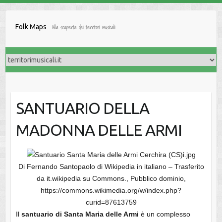
Salta
al
Folk Maps
Alla scoperta dei territori musicali
contenuto
SANTUARIO DELLA
MADONNA DELLE ARMI
Di Fernando Santopaolo di Wikipedia in italiano – Trasferito
da it.wikipedia su Commons., Pubblico dominio,
https://commons.wikimedia.org/w/index.php?
curid=87613759
Il
santuario di Santa Maria delle Armi
è un complesso