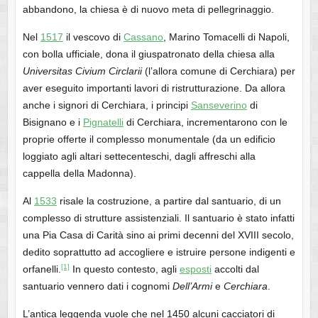
abbandono, la chiesa è di nuovo meta di pellegrinaggio.
Nel
1517
il vescovo di
Cassano
, Marino Tomacelli di Napoli,
con bolla ufficiale, dona il giuspatronato della chiesa alla
Universitas Civium Circlarii
(l’allora comune di Cerchiara) per
aver eseguito importanti lavori di ristrutturazione. Da allora
anche i signori di Cerchiara, i principi
Sanseverino
di
Bisignano e i
Pignatelli
di Cerchiara, incrementarono con le
proprie offerte il complesso monumentale (da un edificio
loggiato agli altari settecenteschi, dagli affreschi alla
cappella della Madonna).
Al
1533
risale la costruzione, a partire dal santuario, di un
complesso di strutture assistenziali. Il santuario è stato infatti
una Pia Casa di Carità sino ai primi decenni del XVIII secolo,
dedito soprattutto ad accogliere e istruire persone indigenti e
[1]
orfanelli.
In questo contesto, agli
esposti
accolti dal
santuario vennero dati i cognomi
Dell’Armi
e
Cerchiara
.
L’antica leggenda vuole che nel 1450 alcuni cacciatori di