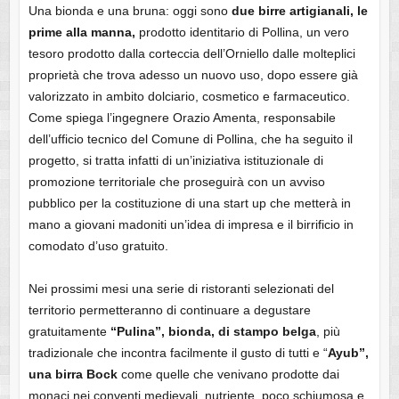
Una bionda e una bruna: oggi sono
due birre artigianali, le
prime alla manna,
prodotto identitario di Pollina, un vero
tesoro prodotto dalla corteccia dell’Orniello dalle molteplici
proprietà che trova adesso un nuovo uso, dopo essere già
valorizzato in ambito dolciario, cosmetico e farmaceutico.
Come spiega l’ingegnere Orazio Amenta, responsabile
dell’ufficio tecnico del Comune di Pollina, che ha seguito il
progetto, si tratta infatti di un’iniziativa istituzionale di
promozione territoriale che proseguirà con un avviso
pubblico per la costituzione di una start up che metterà in
mano a giovani madoniti un’idea di impresa e il birrificio in
comodato d’uso gratuito.
Nei prossimi mesi una serie di ristoranti selezionati del
territorio permetteranno di continuare a degustare
gratuitamente
“Pulina”, bionda, di stampo belga
, più
tradizionale che incontra facilmente il gusto di tutti e “
Ayub”,
una birra Bock
come quelle che venivano prodotte dai
monaci nei conventi medievali, nutriente, poco schiumosa e