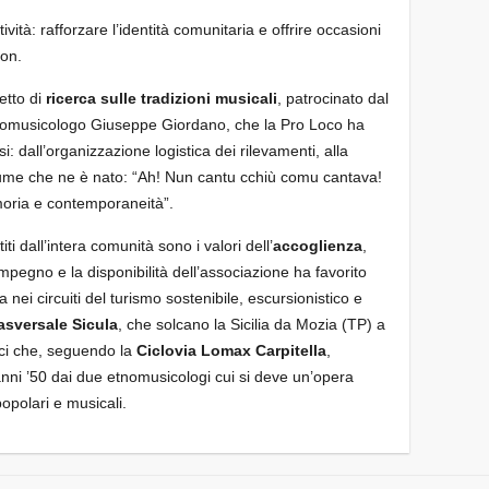
ttività: rafforzare l’identità comunitaria e offrire occasioni
non.
etto di
ricerca sulle tradizioni musicali
, patrocinato dal
nomusicologo Giuseppe Giordano, che la Pro Loco ha
i: dall’organizzazione logistica dei rilevamenti, alla
lume che ne è nato: “Ah! Nun cantu cchiù comu cantava!
moria e contemporaneità”.
ti dall’intera comunità sono i valori dell’
accoglienza
,
impegno e la disponibilità dell’associazione ha favorito
a nei circuiti del turismo sostenibile, escursionistico e
asversale Sicula
, che solcano la Sicilia da Mozia (TP) a
ci che, seguendo la
Ciclovia Lomax Carpitella
,
anni ’50 dai due etnomusicologi cui si deve un’opera
popolari e musicali.