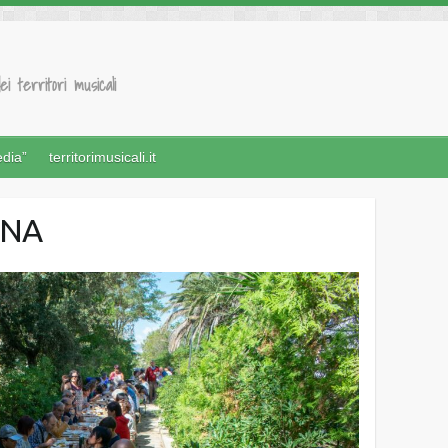
ei territori musicali
edia”
territorimusicali.it
ENA