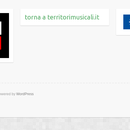
torna a territorimusicali.it
wered by
WordPress