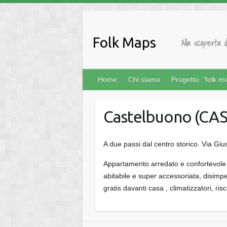
Salta
al
contenuto
Folk Maps
Alla scoperta d
Home
Chi siamo
Progetto: “folk m
Castelbuono (CA
A due passi dal centro storico. Via Gi
Appartamento arredato e confortevole 
abitabile e super accessoriata, disimpe
gratis davanti casa , climatizzatori, ris