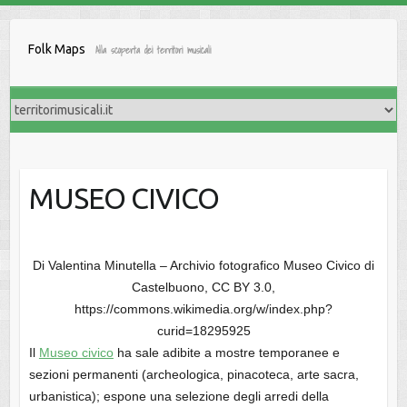
Salta
al
Folk Maps
Alla scoperta dei territori musicali
contenuto
MUSEO CIVICO
Di Valentina Minutella – Archivio fotografico Museo Civico di
Castelbuono, CC BY 3.0,
https://commons.wikimedia.org/w/index.php?
curid=18295925
Il
Museo civico
ha sale adibite a mostre temporanee e
sezioni permanenti (archeologica, pinacoteca, arte sacra,
urbanistica); espone una selezione degli arredi della