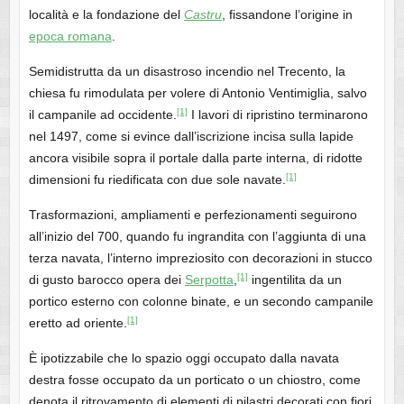
località e la fondazione del
Castru
, fissandone l’origine in
epoca romana
.
Semidistrutta da un disastroso incendio nel Trecento, la
chiesa fu rimodulata per volere di Antonio Ventimiglia, salvo
[1]
il campanile ad occidente.
I lavori di ripristino terminarono
nel 1497, come si evince dall’iscrizione incisa sulla lapide
ancora visibile sopra il portale dalla parte interna, di ridotte
[1]
dimensioni fu riedificata con due sole navate.
Trasformazioni, ampliamenti e perfezionamenti seguirono
all’inizio del 700, quando fu ingrandita con l’aggiunta di una
terza navata, l’interno impreziosito con decorazioni in stucco
[1]
di gusto barocco opera dei
Serpotta
,
ingentilita da un
portico esterno con colonne binate, e un secondo campanile
[1]
eretto ad oriente.
È ipotizzabile che lo spazio oggi occupato dalla navata
destra fosse occupato da un porticato o un chiostro, come
denota il ritrovamento di elementi di pilastri decorati con fiori,