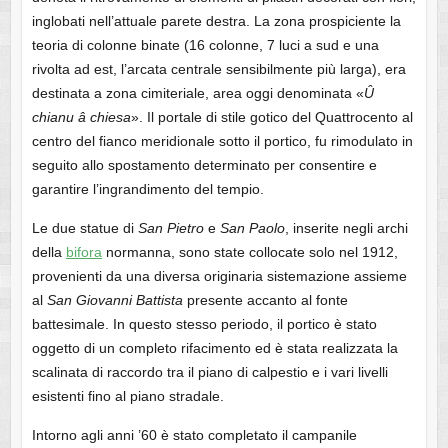
inglobati nell’attuale parete destra. La zona prospiciente la
teoria di colonne binate (16 colonne, 7 luci a sud e una
rivolta ad est, l’arcata centrale sensibilmente più larga), era
destinata a zona cimiteriale, area oggi denominata «
Û
chianu â chiesa
». Il portale di stile gotico del Quattrocento al
centro del fianco meridionale sotto il portico, fu rimodulato in
seguito allo spostamento determinato per consentire e
garantire l’ingrandimento del tempio.
Le due statue di
San Pietro
e
San Paolo
, inserite negli archi
della
bifora
normanna, sono state collocate solo nel 1912,
provenienti da una diversa originaria sistemazione assieme
al
San Giovanni Battista
presente accanto al fonte
battesimale. In questo stesso periodo, il portico è stato
oggetto di un completo rifacimento ed è stata realizzata la
scalinata di raccordo tra il piano di calpestio e i vari livelli
esistenti fino al piano stradale.
Intorno agli anni ’60 è stato completato il campanile