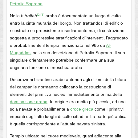
Petralia Soprana
.
[2]
[3]
Nella
b.ṭralîah
araba è documentato un luogo di culto
entro la cinta muraria del borgo. Non trattandosi di edificio
ricostruito su preesistente insediamento ma, di costruzione
soggetta a progressive stratificazioni d’interventi, l’aggregato
è probabilmente il tempio menzionato nel 985 da
Al-
Muqaddasi
nella sua descrizione di Petralia Soprana. Il suo
singolare orientamento potrebbe confermare una sua
originaria funzione di moschea araba.
Decorazioni bizantino-arabe anteriori agli stilemi della bifora
del campanile normanno collocano la costruzione di
elementi del primitivo nucleo immediatamente prima della
dominazione araba
. In origine era molto più piccola, ad una
sola navata e probabilmente a
croce greca
come i primitivi
impianti degli altri luoghi di culto cittadini. La parte più antica
è quella corrispondente all’attuale navata sinistra.
Tempio ubicato nel cuore medievale, quasi adiacente alla