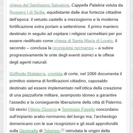
chiesa del Santissimo Salvatore
,
Cappella Palatina
voluta da
Ruggero I di Sicilia
, equidistante dalle due fortezze cittadine
dell’epoca: il vetusto castello a mezzogiorno e la moderna
fortificazione
extra portam
a settentrione. Il primo maniero
destinato in seguito ad ospitare i religiosi carmelitani per poi
essere riedificato come
chiesa di Santa Maria di Loreto
, il
secondo – conclusa la
riconquista normanna
– a subire
progressivamente le onte degli eventi sismici e le offese
degli agenti naturali.
Goffredo Malaterra
,
cronista
di corte, nel 1066 documenta il
primitivo sistema di fortificazioni cittadino, caposaldo
destinato ad essere implementato nell’ottica della creazione
di una piazzaforte militare, avamposto idoneo a garantire
l’assedio e la conseguente liberazione della città di Palermo.
Gli storici
Filippo Cluverio
e
Tommaso Fazello
concordano
sull’impianto arabo-normanno del borgo ma, l’archeologo
domenicano con le sue ricognizioni e gli studi approfonditi
[4]
sulla
Geografia
di
Tolomeo
,
retrodata le origini della