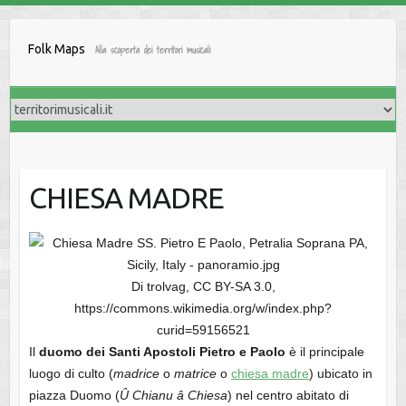
Salta
al
Folk Maps
Alla scoperta dei territori musicali
contenuto
CHIESA MADRE
Di trolvag, CC BY-SA 3.0,
https://commons.wikimedia.org/w/index.php?
curid=59156521
Il
duomo dei Santi Apostoli Pietro e Paolo
è il principale
luogo di culto (
madrice
o
matrice
o
chiesa madre
) ubicato in
piazza Duomo (
Û Chianu â Chiesa
) nel centro abitato di