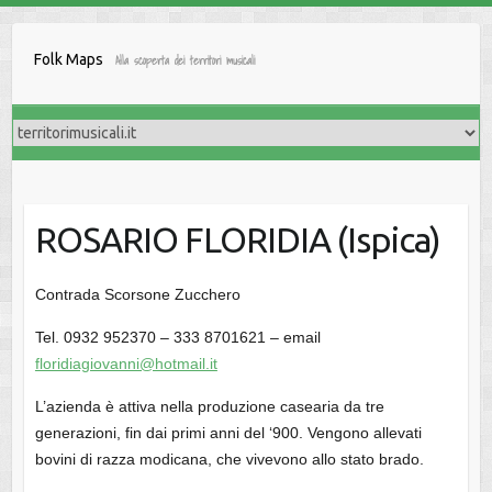
Salta
al
Folk Maps
Alla scoperta dei territori musicali
contenuto
ROSARIO FLORIDIA (Ispica)
Contrada Scorsone Zucchero
Tel. 0932 952370 – 333 8701621 – email
floridiagiovanni@hotmail.it
L’azienda è attiva nella produzione casearia da tre
generazioni, fin dai primi anni del ‘900. Vengono allevati
bovini di razza modicana, che vivevono allo stato brado.