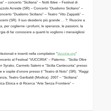
– concerto “Siciliana” – Notti Iblee – Festival di
zolo Acreide (SR) – Concerto “Dualismo Siciliano” –
ncerto “Dualismo Siciliano” – Teatro “Vito Zappalà” –
cemi (SR). Il suo desiderio più grande … ?: Riuscire a
a, per coglierne i profumi, le speranze, le passioni, la
ergia di far conoscere a quanti lo vogliono i meravigliosi
ezionati e inseriti nella compilation “
Vucciria.org
”
ncerto al Festival “VUCCIRIA” – Palermo.. “Sicilia Oltre
on Syrako, Carmelo Salemi e “Sicilia Cantecunta” presso
 e ospite d’onore presso il “Teatro di Noto” (SR). “Raggi
anza, Teatro Garibaldi (Modica). 2007 – “Siciliana”
ca Etnica e di Ricerca “Arte Senza Frontiere” –