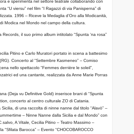
vora e sperimenta nel settore teatrale collaborando con
 Canta “U viersu” nel film “I Ragazzi di via Panisperna” di
ializzata. 1996 – Riceve la Medaglia d’Oro alla Modicanità,
e di Modica nel Mondo nel campo della cultura.
sa Records, il suo primo album intitolato “Spunta ‘na rosa”
Cecilia Pitino e Carlo Muratori portato in scena a battesimo
 – (RG). Concerto al “Settembre Kasmeneo” – Comiso
ena nello spettacolo “Femmes derrière le soleil”,
nzatrici ed una cantante, realizzata da Anne Marie Porras
iana (Deja vu Definitive Gold) inserisce brani di “Spunta
ation, concerto al centro culturale ZO di Catania.
 Sicilia, di una raccolta di ninne nanne dal titolo “Alavò” –
 “Summertime – Ninne Nanne dalla Sicilia e dal Mondo” con
.salvo, A.Vitale, Cecilia Pitino – Teatro Massimo –
 della “Sfilata Barocca” – Evento “CHOCOBAROCCO