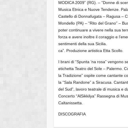
MODICA 2009” (RG). – “Donne di scena” 
Musica Etnica e Nuove Tendenze. Palaz
Castello di Donnafugata – Ragusa – Co
Mondello (PA) – “Rito del Grano” – Bus
poter continuare a vivere nella sua terr
forza e avere inoltre il coraggio e l’en
sentimenti della sua Sicilia.
ca”. Produzione artistica Etta Scollo.
I brani di “Spunta ‘na rosa” vengono sel
etichetta Teatro del Sole – Palermo. Co
la Tradizione” ospite come cantante c
la “Sala Randone” a Siracusa. Cantante
del Sud”, lavoro teatrale di musica e d
Concerto “AlSikkilya” Rassegna di Musi
Caltanissetta.
DISCOGRAFIA