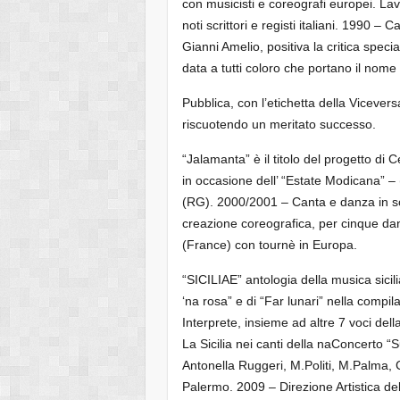
con musicisti e coreografi europei. La
noti scrittori e registi italiani. 1990 –
Gianni Amelio, positiva la critica spec
data a tutti coloro che portano il nom
Pubblica, con l’etichetta della Vicever
riscuotendo un meritato successo.
“Jalamanta” è il titolo del progetto di 
in occasione dell’ “Estate Modicana”
(RG). 2000/2001 – Canta e danza in sc
creazione coreografica, per cinque da
(France) con tournè in Europa.
“SICILIAE” antologia della musica sicil
‘na rosa” e di “Far lunari” nella compil
Interprete, insieme ad altre 7 voci della
La Sicilia nei canti della naConcerto
Antonella Ruggeri, M.Politi, M.Palma, C
Palermo. 2009 – Direzione Artistica