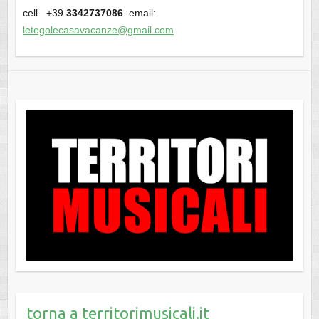
cell. +39
3342737086
email:
letegolecasavacanze@gmail.com
torna a territorimusicali.it