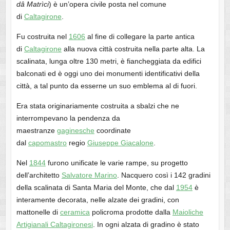
dâ Matrìci
) è un’opera civile posta nel comune
di
Caltagirone
.
Fu costruita nel
1606
al fine di collegare la parte antica
di
Caltagirone
alla nuova città costruita nella parte alta. La
scalinata, lunga oltre 130 metri, è fiancheggiata da edifici
balconati ed è oggi uno dei monumenti identificativi della
città, a tal punto da esserne un suo emblema al di fuori.
Era stata originariamente costruita a sbalzi che ne
interrompevano la pendenza da
maestranze
gaginesche
coordinate
dal
capomastro
regio
Giuseppe Giacalone
.
Nel
1844
furono unificate le varie rampe, su progetto
dell’architetto
Salvatore Marino
. Nacquero così i 142 gradini
della scalinata di Santa Maria del Monte, che dal
1954
è
interamente decorata, nelle alzate dei gradini, con
mattonelle di
ceramica
policroma prodotte dalla
Maioliche
Artigianali Caltagironesi
. In ogni alzata di gradino è stato