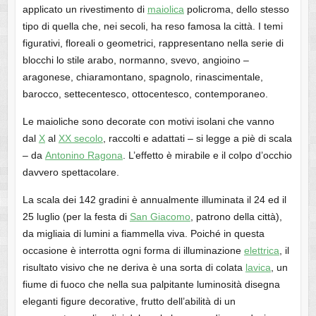
applicato un rivestimento di
maiolica
policroma, dello stesso
tipo di quella che, nei secoli, ha reso famosa la città. I temi
figurativi, floreali o geometrici, rappresentano nella serie di
blocchi lo stile arabo, normanno, svevo, angioino –
aragonese, chiaramontano, spagnolo, rinascimentale,
barocco, settecentesco, ottocentesco, contemporaneo.
Le maioliche sono decorate con motivi isolani che vanno
dal
X
al
XX secolo
, raccolti e adattati – si legge a piè di scala
– da
Antonino Ragona
. L’effetto è mirabile e il colpo d’occhio
davvero spettacolare.
La scala dei 142 gradini è annualmente illuminata il 24 ed il
25 luglio (per la festa di
San Giacomo
, patrono della città),
da migliaia di lumini a fiammella viva. Poiché in questa
occasione è interrotta ogni forma di illuminazione
elettrica
, il
risultato visivo che ne deriva è una sorta di colata
lavica
, un
fiume di fuoco che nella sua palpitante luminosità disegna
eleganti figure decorative, frutto dell’abilità di un