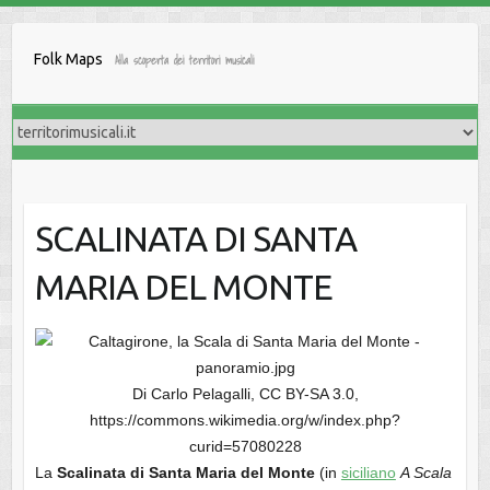
Salta
al
Folk Maps
Alla scoperta dei territori musicali
contenuto
SCALINATA DI SANTA
MARIA DEL MONTE
Di Carlo Pelagalli, CC BY-SA 3.0,
https://commons.wikimedia.org/w/index.php?
curid=57080228
La
Scalinata di Santa Maria del Monte
(in
siciliano
A Scala