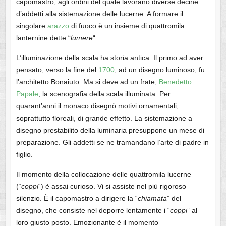
capomastro, agli ordini del quale lavorano diverse decine
d’addetti alla sistemazione delle lucerne. A formare il
singolare
arazzo
di fuoco è un insieme di quattromila
lanternine dette “
lumere
“.
L’illuminazione della scala ha storia antica. Il primo ad aver
pensato, verso la fine del
1700
, ad un disegno luminoso, fu
l’architetto Bonaiuto. Ma si deve ad un frate,
Benedetto
Papale
, la scenografia della scala illuminata. Per
quarant’anni il monaco disegnò motivi ornamentali,
soprattutto floreali, di grande effetto. La sistemazione a
disegno prestabilito della luminaria presuppone un mese di
preparazione. Gli addetti se ne tramandano l’arte di padre in
figlio.
Il momento della collocazione delle quattromila lucerne
(“
coppi
“) è assai curioso. Vi si assiste nel più rigoroso
silenzio. È il capomastro a dirigere la “
chiamata
” del
disegno, che consiste nel deporre lentamente i “
coppi
” al
loro giusto posto. Emozionante è il momento