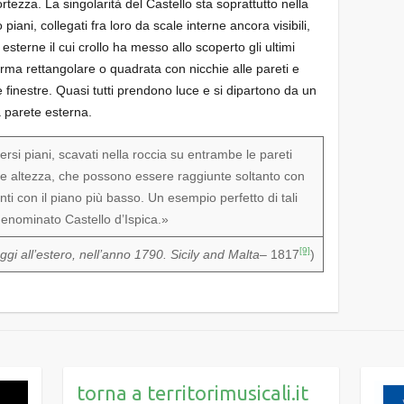
ortezza. La singolarità del Castello sta soprattutto nella
piani, collegati fra loro da scale interne ancora visibili,
esterne il cui crollo ha messo allo scoperto gli ultimi
forma rettangolare o quadrata con nicchie alle pareti e
e finestre. Quasi tutti prendono luce e si dipartono da un
a parete esterna.
rsi piani, scavati nella roccia su entrambe le pareti
ole altezza, che possono essere raggiunte soltanto con
nti con il piano più basso. Un esempio perfetto di tali
denominato Castello d’Ispica.»
[9]
aggi all’estero, nell’anno 1790. Sicily and Malta
– 1817
)
torna a territorimusicali.it