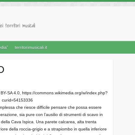
ei territori musicali
edia”
territorimusicali.it
O
 BY-SA 4.0, https://commons.wikimedia.org/w/index.php?
curid=54153336
plessa che riesce difficile pensare che possa essere
nerazione, sia pure con l’ausilio di strumenti di scavo in
a della Cava Ispica. Una parete calcarea, alta trenta
iore della roccia-grigio e a strapiombo in quella inferiore