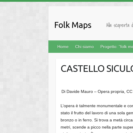
Salta
al
contenuto
Folk Maps
Alla scoperta d
Home
Chi siamo
Progetto: “folk m
CASTELLO SICUL
Di Davide Mauro – Opera propria, CC
L’opera è talmente monumentale e com
stato il frutto del lavoro di una sola ge
bronzo o in ferro. Si trova a metà circ
metri, scende a picco nella parte super