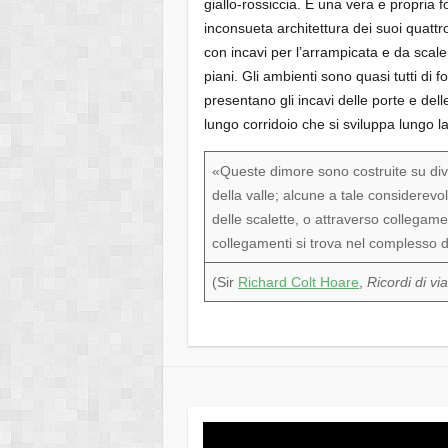
giallo-rossiccia. È una vera e propria f
inconsueta architettura dei suoi quattro 
con incavi per l’arrampicata e da scale 
piani. Gli ambienti sono quasi tutti di 
presentano gli incavi delle porte e dell
lungo corridoio che si sviluppa lungo l
«Queste dimore sono costruite su dive
della valle; alcune a tale considerev
delle scalette, o attraverso collegame
collegamenti si trova nel complesso 
(
Sir
Richard Colt Hoare
,
Ricordi di vi