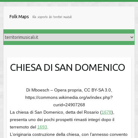
Salta
al
Folk Maps
Alla scoperta dei territori musicali
contenuto
CHIESA DI SAN DOMENICO
Di Mboesch – Opera propria, CC BY-SA 3.0,
https://commons.wikimedia.org/w/index.php?
curid=24907268
La chiesa di San Domenico, detta del Rosario (
1678
),
presenta uno dei pochi prospetti rimasti integri dopo il
terremoto del
1693
.
L’originaria costruzione della chiesa, con l’annesso convento