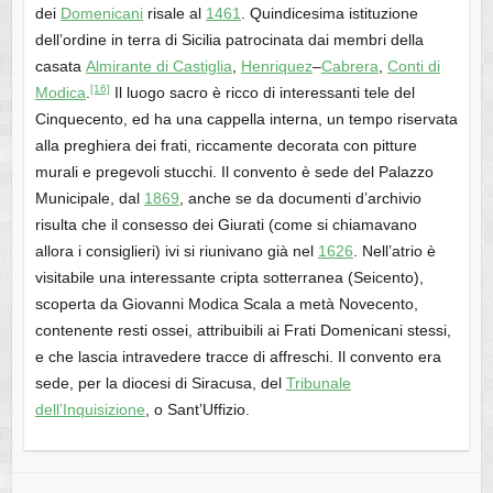
dei
Domenicani
risale al
1461
. Quindicesima istituzione
dell’ordine in terra di Sicilia patrocinata dai membri della
casata
Almirante di Castiglia
,
Henriquez
–
Cabrera
,
Conti di
[16]
Modica
.
Il luogo sacro è ricco di interessanti tele del
Cinquecento, ed ha una cappella interna, un tempo riservata
alla preghiera dei frati, riccamente decorata con pitture
murali e pregevoli stucchi. Il convento è sede del Palazzo
Municipale, dal
1869
, anche se da documenti d’archivio
risulta che il consesso dei Giurati (come si chiamavano
allora i consiglieri) ivi si riunivano già nel
1626
. Nell’atrio è
visitabile una interessante cripta sotterranea (Seicento),
scoperta da Giovanni Modica Scala a metà Novecento,
contenente resti ossei, attribuibili ai Frati Domenicani stessi,
e che lascia intravedere tracce di affreschi. Il convento era
sede, per la diocesi di Siracusa, del
Tribunale
dell’Inquisizione
, o Sant’Uffizio.