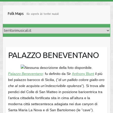
Salta
al
Folk Maps
Alla scoperta dei territori musicali
contenuto
PALAZZO BENEVENTANO
Palazzo Beneventano
: fu definito da Sir
Anthony Blunt
il più
bel palazzo barocco di Sicilia, (“
di un pallido colore giallo-oro
che al sole acquista un’indescrivibile opulenza
“). Si trova alle
pendici del Colle di San Matteo in posizione baricentrica tra
l’antica cittadella fortificata sita in cima all’altura e la
moderna città settecentesca adagiata nei due canyon di
Santa Maria La Nova e di San Bartolomeo (le “cave”).