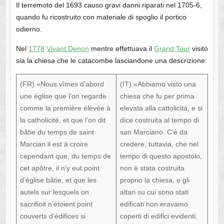
Il terremoto del 1693 causo gravi danni riparati nel 1705-6,
quando fu ricostruito con materiale di spoglio il portico
odierno.
Nel
1778
Vivant Denon
mentre effettuava il
Grand Tour
visitò
sia la chiesa che le catacombe lasciandone una descrizione:
(FR) «Nous vîmes d’abord
(IT) «Abbiamo visto una
une église que l’on regarde
chiesa che fu per prima
comme la première élevée à
elevata alla cattolicità, e si
la catholicité, et que l’on dit
dice costruita al tempo di
bâtie du temps de saint
san Marciano. C’è da
Marcian.il est à croire
credere, tuttavia, che nel
cependant que, du temps de
tempo di questo apostolo,
cet apôtre, il n’y eut point
non è stata costruita
d’église bâtie, et que les
proprio la chiesa, e gli
autels sur lesquels on
altari su cui sono stati
sacrifioit n’étoient point
edificati non eravamo
couverts d’édifices si
coperti di edifici evidenti.