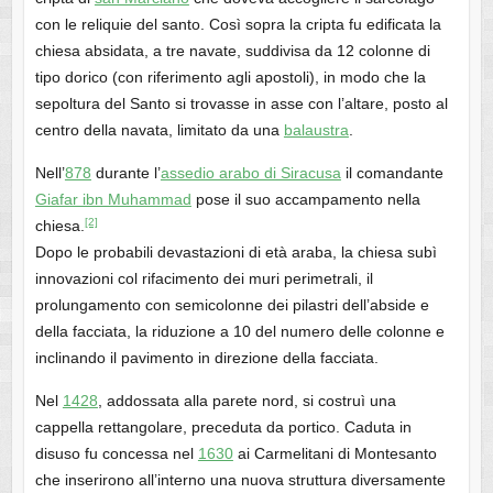
con le reliquie del santo. Così sopra la cripta fu edificata la
chiesa absidata, a tre navate, suddivisa da 12 colonne di
tipo dorico (con riferimento agli apostoli), in modo che la
sepoltura del Santo si trovasse in asse con l’altare, posto al
centro della navata, limitato da una
balaustra
.
Nell’
878
durante l’
assedio arabo di Siracusa
il comandante
Giafar ibn Muhammad
pose il suo accampamento nella
[2]
chiesa.
Dopo le probabili devastazioni di età araba, la chiesa subì
innovazioni col rifacimento dei muri perimetrali, il
prolungamento con semicolonne dei pilastri dell’abside e
della facciata, la riduzione a 10 del numero delle colonne e
inclinando il pavimento in direzione della facciata.
Nel
1428
, addossata alla parete nord, si costruì una
cappella rettangolare, preceduta da portico. Caduta in
disuso fu concessa nel
1630
ai Carmelitani di Montesanto
che inserirono all’interno una nuova struttura diversamente