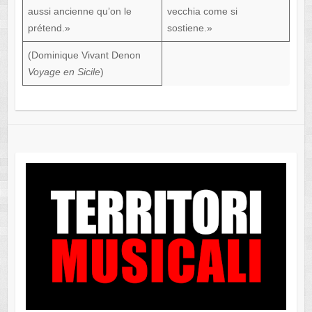
aussi ancienne qu’on le
vecchia come si
prétend.»
sostiene.»
(
Dominique Vivant Denon
Voyage en Sicile
)