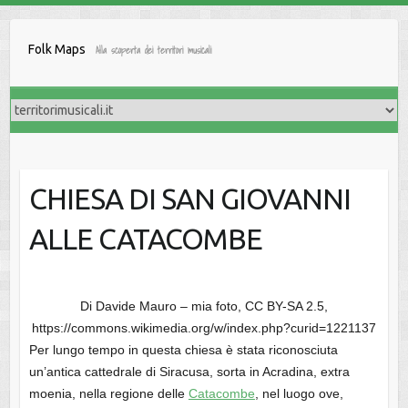
Salta
al
Folk Maps
Alla scoperta dei territori musicali
contenuto
CHIESA DI SAN GIOVANNI
ALLE CATACOMBE
Di Davide Mauro – mia foto, CC BY-SA 2.5,
https://commons.wikimedia.org/w/index.php?curid=1221137
Per lungo tempo in questa chiesa è stata riconosciuta
un’antica cattedrale di Siracusa, sorta in Acradina, extra
moenia, nella regione delle
Catacombe
, nel luogo ove,