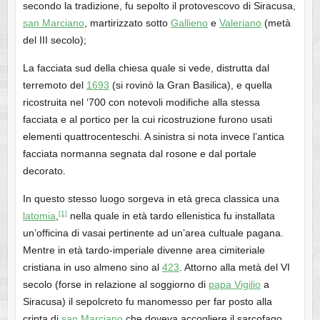
secondo la tradizione, fu sepolto il protovescovo di Siracusa,
san Marciano
, martirizzato sotto
Gallieno
e
Valeriano
(metà
del III secolo);
La facciata sud della chiesa quale si vede, distrutta dal
terremoto del
1693
(si rovinò la Gran Basilica), e quella
ricostruita nel ‘700 con notevoli modifiche alla stessa
facciata e al portico per la cui ricostruzione furono usati
elementi quattrocenteschi. A sinistra si nota invece l’antica
facciata normanna segnata dal rosone e dal portale
decorato.
In questo stesso luogo sorgeva in età greca classica una
[1]
latomia
,
nella quale in età tardo ellenistica fu installata
un’officina di vasai pertinente ad un’area cultuale pagana.
Mentre in età tardo-imperiale divenne area cimiteriale
cristiana in uso almeno sino al
423
. Attorno alla metà del VI
secolo (forse in relazione al soggiorno di
papa Vigilio
a
Siracusa) il sepolcreto fu manomesso per far posto alla
cripta di
san Marciano
che doveva accogliere il sarcofago