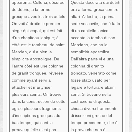
apparents. Celle-ci, décorée
Questa decorata dai detriti
de débris, a la forme
era a forma greca con tre
grecque avec les trois autels.
altari. A destra, la prima
On voit à droite le premier
sede vescovile, che è fatta
siege épiscopal, qui est fait
di un capitello ionico;
d’un chapiteau ionique; à
accanto la tomba di san
côté est le tombeau de saint
Marciano, che ha la
Marcian, qui a bien la
semplicità apostolica.
simplicité apostolique. De
Dall’altra parte vi è una
l’autre côté est une colonne
colonna di granito
de granit tronquée, révérée
troncato, venerato come
comme ayant servi à
fosse stato usato per
attacher et martyriser
legare e torturare alcuni
plusieurs saints. On trouve
santi. Si trovano nella
dans la construction de cette
costruzione di questa
église plusieurs fragments
chiesa diversi frammenti
d’inscriptions grecques du
di iscrizioni greche del
bas temps, qui sont la
tempo precedente, che è
preuve qu’elle n’est pas
la prova che non è