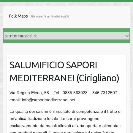
Salta
al
Folk Maps
Alla scoperta dei territori musicali
contenuto
SALUMIFICIO SAPORI
MEDITERRANEI (Cirigliano)
Via Regina Elena, 58 – Tel. 0835 563028 – 346 7312507 –
email: info@saporimediterranei.net
La qualità dei salumi è il risultato di competenza e il frutto di
un’antica tradizione locale. Le carni provengono
esclusivamente da maiali allevati all’aria aperta e alimentati
con prodotti naturali. Il gusto particolare ed unico è dato