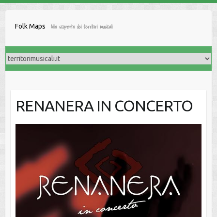
Salta
al
Folk Maps
Alla scoperta dei territori musicali
contenuto
RENANERA IN CONCERTO