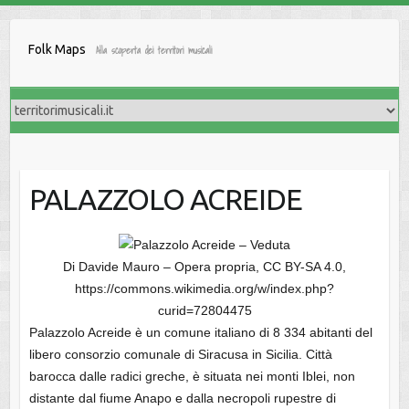
Salta
al
Folk Maps
Alla scoperta dei territori musicali
contenuto
PALAZZOLO ACREIDE
Di Davide Mauro – Opera propria, CC BY-SA 4.0,
https://commons.wikimedia.org/w/index.php?
curid=72804475
Palazzolo Acreide è un comune italiano di 8 334 abitanti del
libero consorzio comunale di Siracusa in Sicilia. Città
barocca dalle radici greche, è situata nei monti Iblei, non
distante dal fiume Anapo e dalla necropoli rupestre di